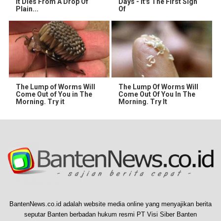
It Dies From A Drop Of
Days - It's The First Sign
Plain...
Of
The Lump of Worms Will
The Lump Of Worms Will
Come Out of You in The
Come Out Of You In The
Morning. Try it
Morning. Try It
BantenNews.co.id adalah website media online yang menyajikan berita
seputar Banten berbadan hukum resmi PT Visi Siber Banten