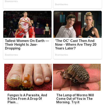
Fungus Is A Parasite, And
The Lump of Worms Will
It Dies From A Drop Of
Come Out of You in The
Plain...
Morning. Try it