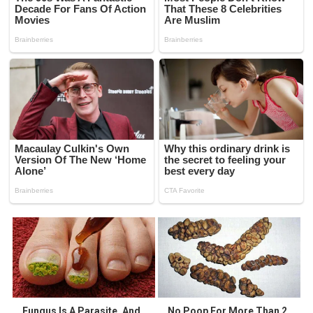
Fungus Is A Parasite, And
No Poop For More Than 2