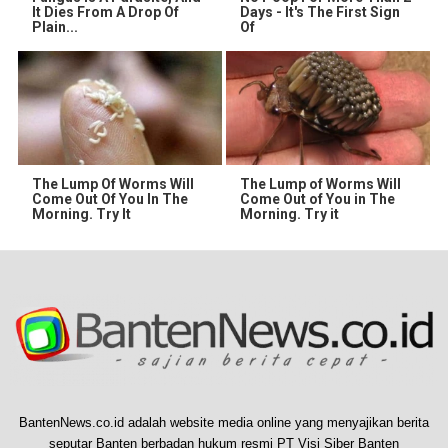
It Dies From A Drop Of
Days - It's The First Sign
Plain...
Of
The Lump Of Worms Will
The Lump of Worms Will
Come Out Of You In The
Come Out of You in The
Morning. Try It
Morning. Try it
BantenNews.co.id adalah website media online yang menyajikan berita
seputar Banten berbadan hukum resmi PT Visi Siber Banten