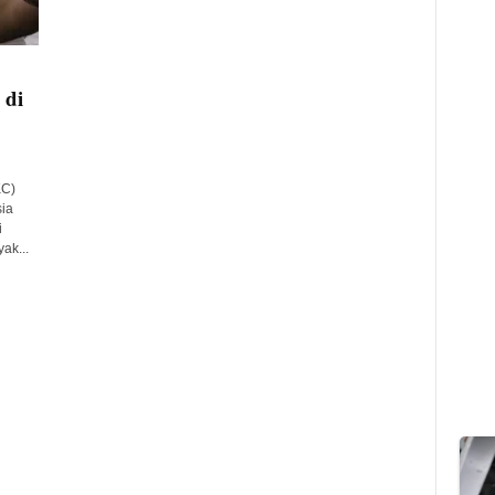
 di
KC)
ia
i
ak...