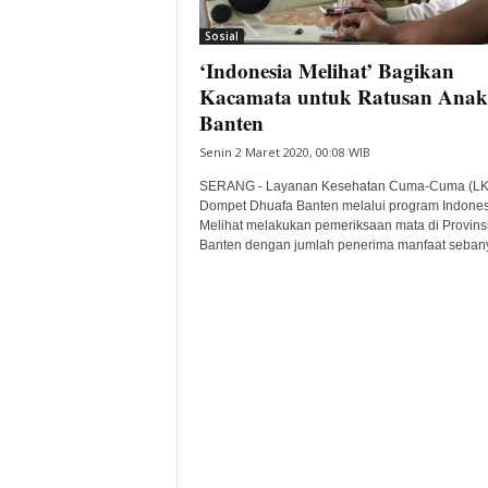
i
Sosial
t
‘Indonesia Melihat’ Bagikan
a
B
Kacamata untuk Ratusan Anak
a
Banten
n
Senin 2 Maret 2020, 00:08 WIB
t
e
SERANG - Layanan Kesehatan Cuma-Cuma (L
n
Dompet Dhuafa Banten melalui program Indones
H
Melihat melakukan pemeriksaan mata di Provins
Banten dengan jumlah penerima manfaat sebany
a
r
i
I
n
i