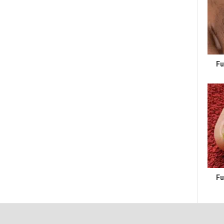
Fu
Fu