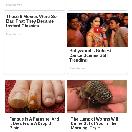
Fungus Is A Parasite, And
The Lump of Worms Will
It Dies From A Drop Of
Come Out of You in The
Plain...
Morning. Try it