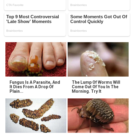
Fungus Is A Parasite, And
The Lump Of Worms Will
It Dies From A Drop Of
Come Out Of You In The
Plain...
Morning. Try It