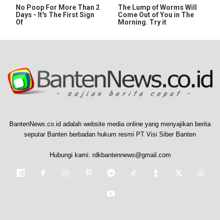
No Poop For More Than 2
The Lump of Worms Will
Days - It's The First Sign
Come Out of You in The
Of
Morning. Try it
BantenNews.co.id adalah website media online yang menyajikan berita
seputar Banten berbadan hukum resmi PT Visi Siber Banten
Hubungi kami:
rdkbantennews@gmail.com