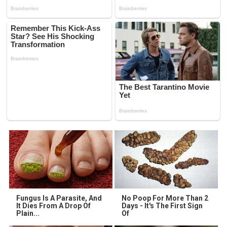
Fungus Is A Parasite, And
No Poop For More Than 2
It Dies From A Drop Of
Days - It's The First Sign
Plain...
Of