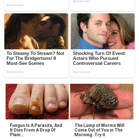
Fungus Is A Parasite, And
The Lump of Worms Will
It Dies From A Drop Of
Come Out of You in The
Plain...
Morning. Try it