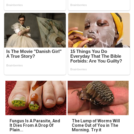
Fungus Is A Parasite, And
The Lump of Worms Will
It Dies From A Drop Of
Come Out of You in The
Plain...
Morning. Try it