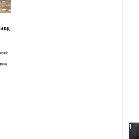
rang
layah
tnya