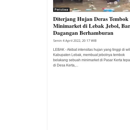
i
Peristiwa
t
Diterjang Hujan Deras Tembok
a
B
Minimarket di Lebak Jebol, Ba
a
Dagangan Berhamburan
n
Senin 4 April 2022, 20:17 WIB
t
e
LEBAK - Akibat intensitas hujan yang tinggi di wi
n
Kabupaten Lebak, membuat jebolnya tembok
H
belakang sebuah minimarket di Pasar Kerta tepa
di Desa Kerta,...
a
r
i
I
n
i