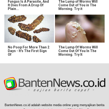
Fungus Is A Parasite, And
The Lump of Worms Will
It Dies From A Drop Of
Come Out of You in The
Plain...
Morning. Try it
No Poop For More Than 2
The Lump Of Worms Will
Days - It's The First Sign
Come Out Of You In The
Of
Morning. Try It
BantenNews.co.id adalah website media online yang menyajikan berita