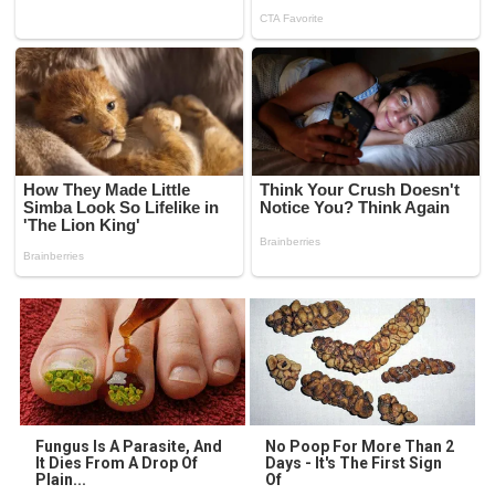
Fungus Is A Parasite, And
No Poop For More Than 2
It Dies From A Drop Of
Days - It's The First Sign
Plain...
Of