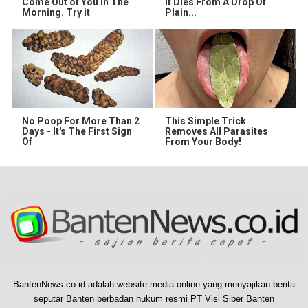
Come Out of You in The
It Dies From A Drop Of
Morning. Try it
Plain...
No Poop For More Than 2
This Simple Trick
Days - It's The First Sign
Removes All Parasites
Of
From Your Body!
BantenNews.co.id adalah website media online yang menyajikan berita
seputar Banten berbadan hukum resmi PT Visi Siber Banten