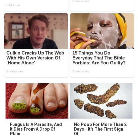
Fungus Is A Parasite, And
No Poop For More Than 2
It Dies From A Drop Of
Days - It's The First Sign
Plain...
Of