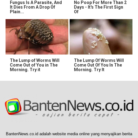
Fungus Is A Parasite, And
No Poop For More Than 2
It Dies From A Drop Of
Days - It's The First Sign
Plain...
Of
The Lump of Worms Will
The Lump Of Worms Will
Come Out of You in The
Come Out Of You In The
Morning. Try it
Morning. Try It
BantenNews.co.id adalah website media online yang menyajikan berita