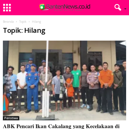
Beranda
Topik
Hilang
Topik: Hilang
Peristiwa
ABK Pencari Ikan Cakalang yang Kecelakaan di