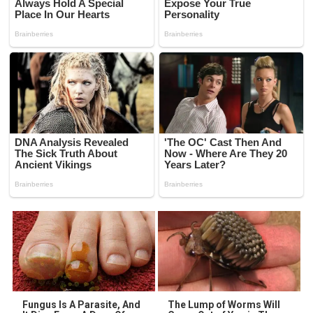
Fungus Is A Parasite, And
The Lump of Worms Will