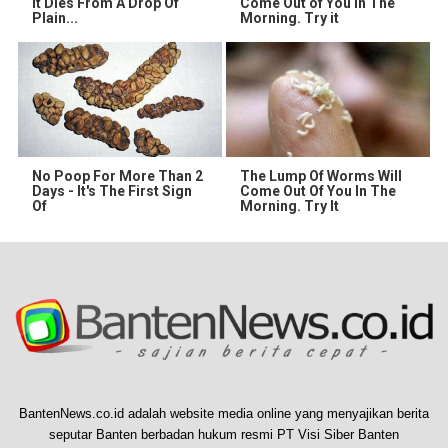
It Dies From A Drop Of
Come Out of You in The
Plain...
Morning. Try it
No Poop For More Than 2
The Lump Of Worms Will
Days - It's The First Sign
Come Out Of You In The
Of
Morning. Try It
BantenNews.co.id adalah website media online yang menyajikan berita
seputar Banten berbadan hukum resmi PT Visi Siber Banten