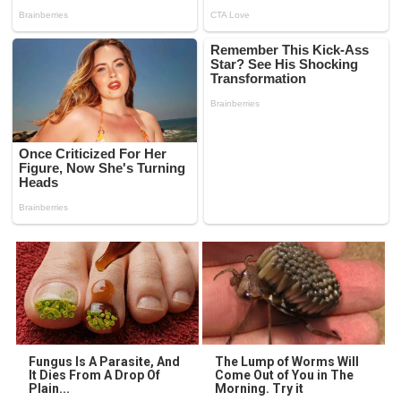
Fungus Is A Parasite, And
The Lump of Worms Will
It Dies From A Drop Of
Come Out of You in The
Plain...
Morning. Try it