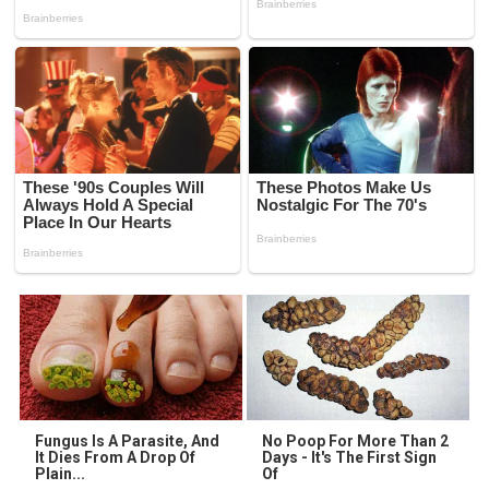
Fungus Is A Parasite, And
No Poop For More Than 2
It Dies From A Drop Of
Days - It's The First Sign
Plain...
Of