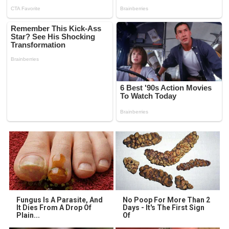
Fungus Is A Parasite, And
No Poop For More Than 2
It Dies From A Drop Of
Days - It's The First Sign
Plain...
Of