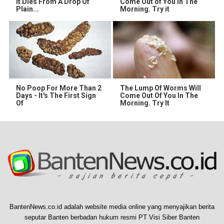
It Dies From A Drop Of
Come Out of You in The
Plain...
Morning. Try it
No Poop For More Than 2
The Lump Of Worms Will
Days - It's The First Sign
Come Out Of You In The
Of
Morning. Try It
BantenNews.co.id adalah website media online yang menyajikan berita
seputar Banten berbadan hukum resmi PT Visi Siber Banten