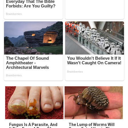
Fungus Is A Parasite, And
The Lump of Worms Will