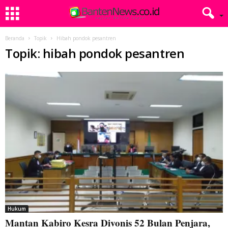
Beranda
Topik
Hibah pondok pesantren
Topik: hibah pondok pesantren
Hukum
Mantan Kabiro Kesra Divonis 52 Bulan Penjara,