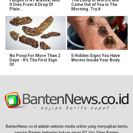
It Dies From A Drop Of
Come Out of You in The
Plain...
Morning. Try it
No Poop For More Than 2
5 Hidden Signs You Have
Days - It's The First Sign
Worms Inside Your Body
Of
BantenNews.co.id adalah website media online yang menyajikan berita
seputar Banten berbadan hukum resmi PT Visi Siber Banten