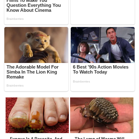
Fungus Is A Parasite, And
The Lump of Worms Will