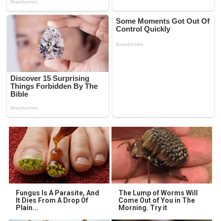
Fungus Is A Parasite, And
The Lump of Worms Will
It Dies From A Drop Of
Come Out of You in The
Plain...
Morning. Try it