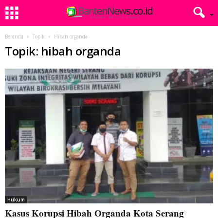
Beranda
Topik
Hibah organda
Topik: hibah organda
Hukum
Kasus Korupsi Hibah Organda Kota Serang