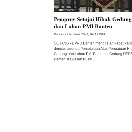
i
Pemerintahan
t
Pemprov Setujui Hibah Gedung
a
B
dan Lahan PMI Banten
a
Rabu 27 Oktober 2021, 04:11 WIB
n
t
SERANG - DPRD Banten menggelar Rapat Pari
e
dengan agenda Persetujuan Atas Pengajuan Hi
Gedung dan Lahan PMI Banten di Gedung DPR
n
Banten, Kawasan Pusat...
H
a
r
i
I
n
i