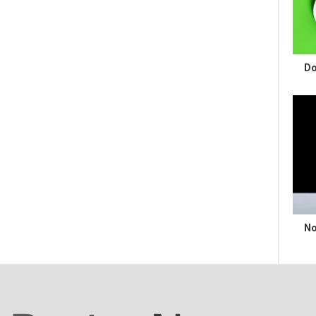
Do
No