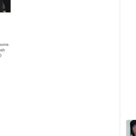
purna
bah
D