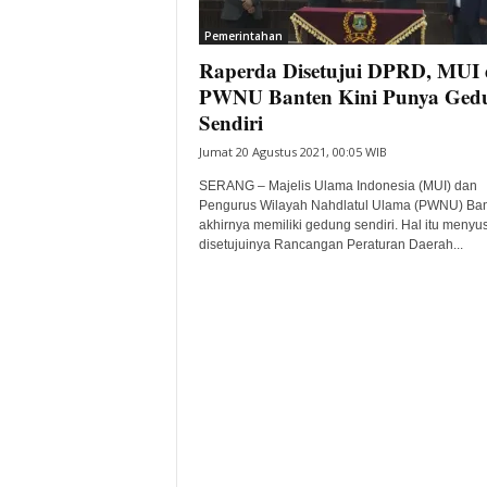
i
Pemerintahan
t
Raperda Disetujui DPRD, MUI
a
B
PWNU Banten Kini Punya Ged
a
Sendiri
n
Jumat 20 Agustus 2021, 00:05 WIB
t
e
SERANG – Majelis Ulama Indonesia (MUI) dan
n
Pengurus Wilayah Nahdlatul Ulama (PWNU) Ba
H
akhirnya memiliki gedung sendiri. Hal itu menyu
disetujuinya Rancangan Peraturan Daerah...
a
r
i
I
n
i