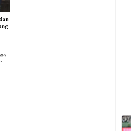
 dan
ung
nten
sul