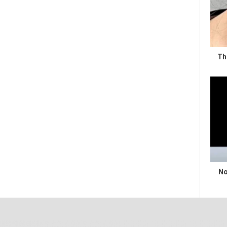
Th
No