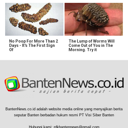
No Poop For More Than 2
The Lump of Worms Will
Days - It's The First Sign
Come Out of You in The
Of
Morning. Try it
BantenNews.co.id adalah website media online yang menyajikan berita
seputar Banten berbadan hukum resmi PT Visi Siber Banten
Hubungi kami:
rdkbantennews@gmail.com