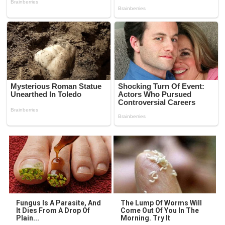
Fungus Is A Parasite, And
The Lump Of Worms Will
It Dies From A Drop Of
Come Out Of You In The
Plain...
Morning. Try It