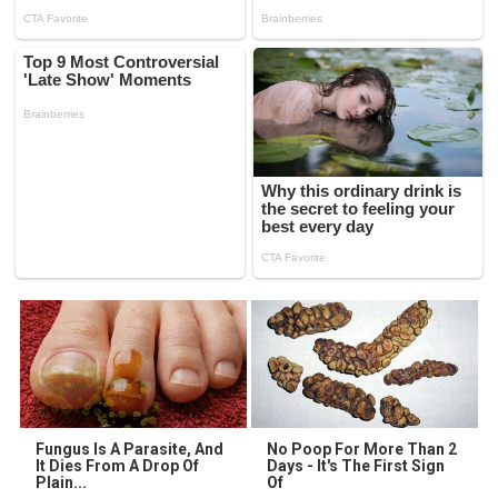
Fungus Is A Parasite, And
No Poop For More Than 2
It Dies From A Drop Of
Days - It's The First Sign
Plain...
Of