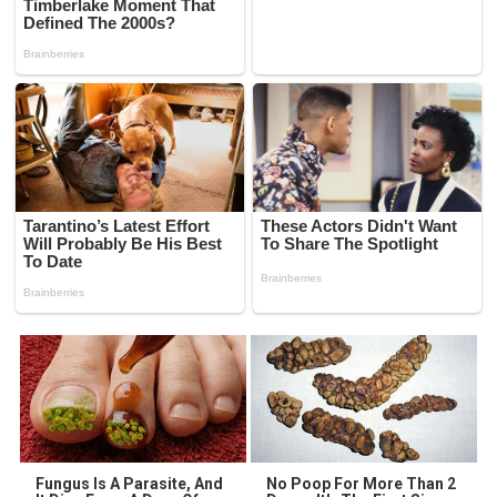
Fungus Is A Parasite, And
No Poop For More Than 2