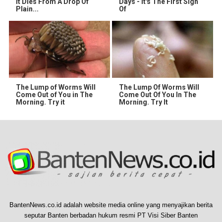
It Dies From A Drop Of
Days - It's The First Sign
Plain...
Of
The Lump of Worms Will
The Lump Of Worms Will
Come Out of You in The
Come Out Of You In The
Morning. Try it
Morning. Try It
BantenNews.co.id adalah website media online yang menyajikan berita
seputar Banten berbadan hukum resmi PT Visi Siber Banten