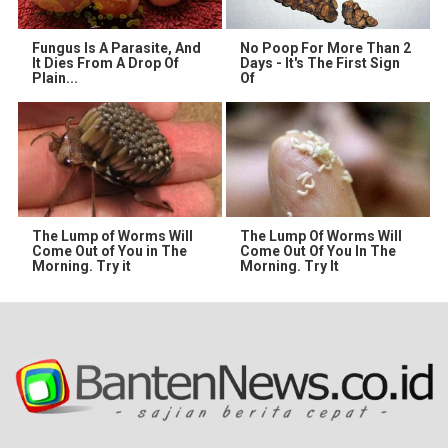
Fungus Is A Parasite, And
No Poop For More Than 2
It Dies From A Drop Of
Days - It's The First Sign
Plain...
Of
The Lump of Worms Will
The Lump Of Worms Will
Come Out of You in The
Come Out Of You In The
Morning. Try it
Morning. Try It