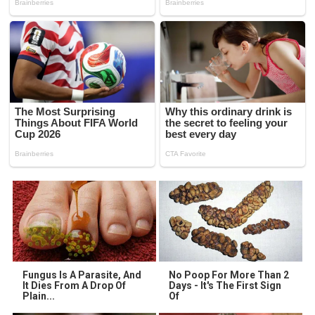
Fungus Is A Parasite, And
No Poop For More Than 2
It Dies From A Drop Of
Days - It's The First Sign
Plain...
Of