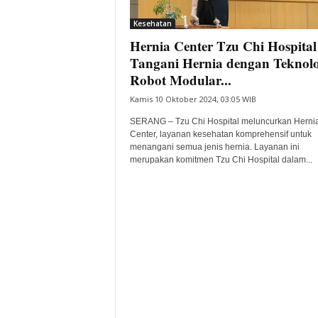
i
Kesehatan
t
Hernia Center Tzu Chi Hospital
a
B
Tangani Hernia dengan Teknolo
a
Robot Modular...
n
Kamis 10 Oktober 2024, 03:05 WIB
t
e
SERANG – Tzu Chi Hospital meluncurkan Herni
n
Center, layanan kesehatan komprehensif untuk
H
menangani semua jenis hernia. Layanan ini
merupakan komitmen Tzu Chi Hospital dalam...
a
r
i
I
n
i