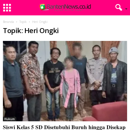
Beranda
Topik
Heri Ongki
Topik: Heri Ongki
Hukum
Siswi Kelas 5 SD Disetubuhi Buruh hingga Disekap