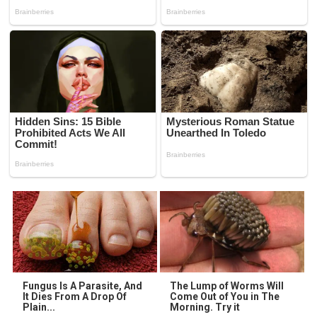
Fungus Is A Parasite, And
The Lump of Worms Will
It Dies From A Drop Of
Come Out of You in The
Plain...
Morning. Try it