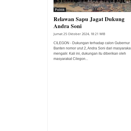
i
Politik
t
Relawan Sapu Jagat Dukung
a
B
Andra Soni
a
Jumat 25 Oktober 2024, 18:21 WIB
n
t
CILEGON - Dukungan terhadap calon Gubernur
e
Banten nomor urut 2, Andra Soni dari masyarakat
mengalir. Kali ini, dukungan itu diberikan oleh
n
masyarakat Cilegon...
H
a
r
i
I
n
i