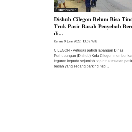
i
Pemerintahan
t
Dishub Cilegon Belum Bisa Tin
a
B
Truk Pasir Basah Penyebab Bec
a
di...
n
Kamis 9 Juni 2022, 13:02 WIB
t
e
CILEGON - Petugas patroli lapangan Dinas
n
Perhubungan (Dishub) Kota Cilegon memberika
H
teguran kepada sejumlah sopir truk muatan pasi
basah yang sedang parkir di tepi...
a
r
i
I
n
i