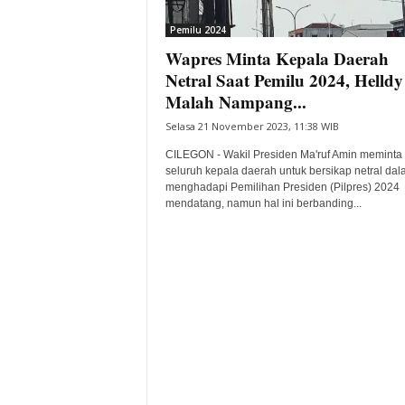
i
Pemilu 2024
t
Wapres Minta Kepala Daerah
a
B
Netral Saat Pemilu 2024, Helldy
a
Malah Nampang...
n
Selasa 21 November 2023, 11:38 WIB
t
e
CILEGON - Wakil Presiden Ma'ruf Amin meminta
n
seluruh kepala daerah untuk bersikap netral da
H
menghadapi Pemilihan Presiden (Pilpres) 2024
mendatang, namun hal ini berbanding...
a
r
i
I
n
i