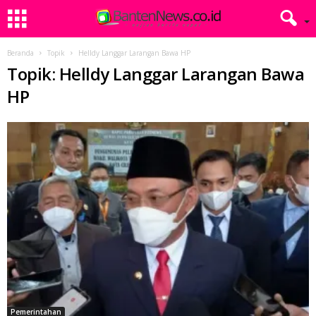
Beranda
Topik
Helldy Langgar Larangan Bawa HP
Topik: Helldy Langgar Larangan Bawa
HP
Pemerintahan