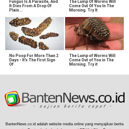
Fungus Is A Parasite, And
The Lump Of Worms Will
It Dies From A Drop Of
Come Out Of You In The
Plain...
Morning. Try It
No Poop For More Than 2
The Lump of Worms Will
Days - It's The First Sign
Come Out of You in The
Of
Morning. Try it
BantenNews.co.id adalah website media online yang menyajikan berita