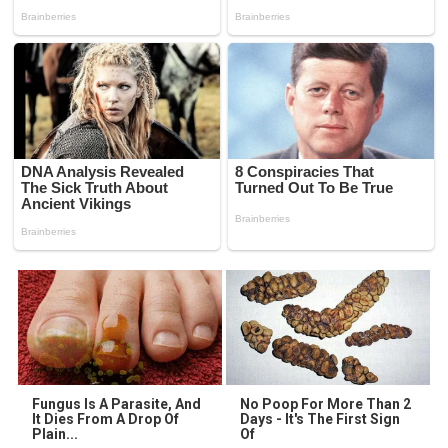
Fungus Is A Parasite, And
No Poop For More Than 2
It Dies From A Drop Of
Days - It's The First Sign
Plain...
Of