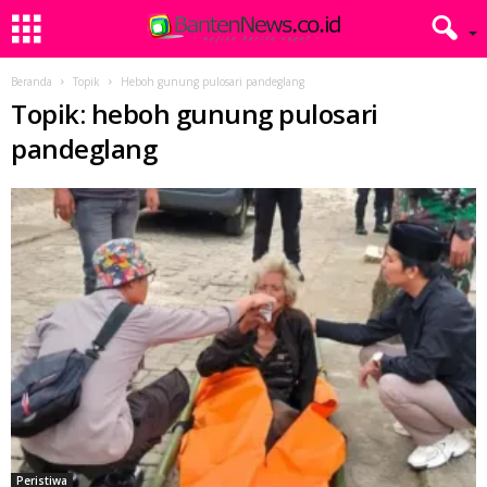
Beranda
Topik
Heboh gunung pulosari pandeglang
Topik: heboh gunung pulosari
pandeglang
Peristiwa