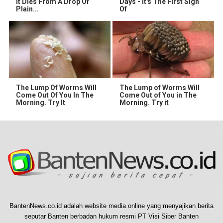
It Dies From A Drop Of
Days - It's The First Sign
Plain...
Of
The Lump Of Worms Will
The Lump of Worms Will
Come Out Of You In The
Come Out of You in The
Morning. Try It
Morning. Try it
BantenNews.co.id adalah website media online yang menyajikan berita
seputar Banten berbadan hukum resmi PT Visi Siber Banten