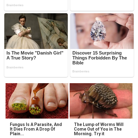
Fungus Is A Parasite, And
The Lump of Worms Will
It Dies From A Drop Of
Come Out of You in The
Plain...
Morning. Try it