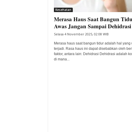
i
Kesehatan
t
Merasa Haus Saat Bangun Tidu
a
B
Awas Jangan Sampai Dehidrasi
a
Selasa 4 November 2025, 02:08 WIB
n
t
Merasa haus saat bangun tidur adalah hal yan
e
terjadi. Rasa haus ini dapat disebabkan oleh be
faktor, antara lain: Dehidrasi Dehidrasi adalah ko
n
di mana...
H
a
r
i
I
n
i