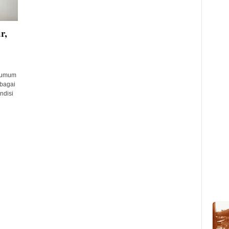
r,
g umum
rbagai
ndisi