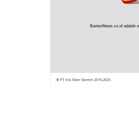
BantenNews.co.id adalah w
© PT Visi Siber Banten 2016-2025