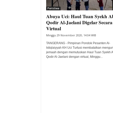
i
Peristiwa
t
Abuya Uci: Haul Tuan Syekh A
a
B
Qodir Al-Jaelani Digelar Secara
a
Virtual
n
Minggu 29 November 2020, 14:04 WIB
t
e
TANGERANG - Pimpinan Pondok Pesanten Al-
n
Istiqlaiyyah KH Uci Turtusi membatalkan mengu
H
jemaah dengan memutuskan Haul Tuan Syekh A
Qodir Al-Jaelani dengan virtual, Minggu...
a
r
i
I
n
i