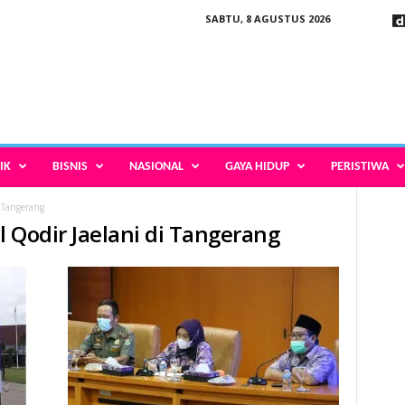
SABTU, 8 AGUSTUS 2026
IK
BISNIS
NASIONAL
GAYA HIDUP
PERISTIWA
 Tangerang
 Qodir Jaelani di Tangerang