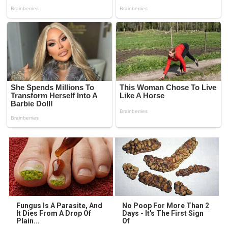
Fungus Is A Parasite, And
No Poop For More Than 2
It Dies From A Drop Of
Days - It's The First Sign
Plain...
Of