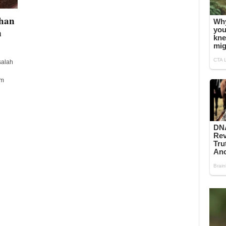
uhan
n
salah
am