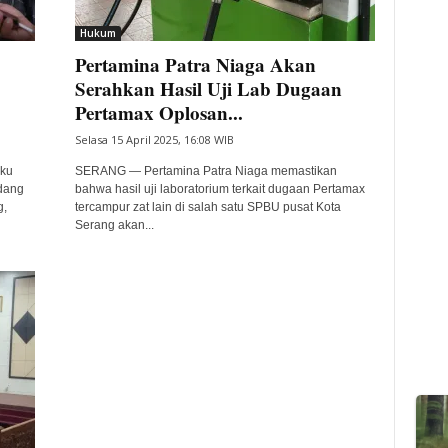
Hukum
Pertamina Patra Niaga Akan
Serahkan Hasil Uji Lab Dugaan
Pertamax Oplosan...
Selasa 15 April 2025, 16:08 WIB
aku
SERANG — Pertamina Patra Niaga memastikan
idang
bahwa hasil uji laboratorium terkait dugaan Pertamax
g,
tercampur zat lain di salah satu SPBU pusat Kota
Serang akan...