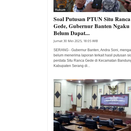
i
Hukum
t
Soal Putusan PTUN Situ Ranca
a
B
Gede, Gubernur Banten Ngaku
a
Belum Dapat...
n
Jumat 30 Mei 2025, 18:05 WIB
t
e
SERANG - Gubernur Banten, Andra Soni, meng
n
belum menerima laporan terkait hasil putusan s
H
perdata Situ Ranca Gede di Kecamatan Bandun
Kabupaten Serang di...
a
r
i
I
n
i