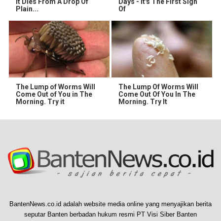
It Dies From A Drop Of
Days - It's The First Sign
Plain...
Of
The Lump of Worms Will
The Lump Of Worms Will
Come Out of You in The
Come Out Of You In The
Morning. Try it
Morning. Try It
BantenNews.co.id adalah website media online yang menyajikan berita
seputar Banten berbadan hukum resmi PT Visi Siber Banten