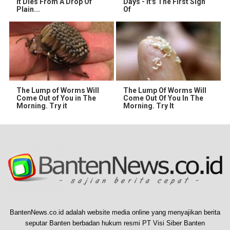
It Dies From A Drop Of
Days - It's The First Sign
Plain...
Of
The Lump of Worms Will
The Lump Of Worms Will
Come Out of You in The
Come Out Of You In The
Morning. Try it
Morning. Try It
BantenNews.co.id adalah website media online yang menyajikan berita
seputar Banten berbadan hukum resmi PT Visi Siber Banten