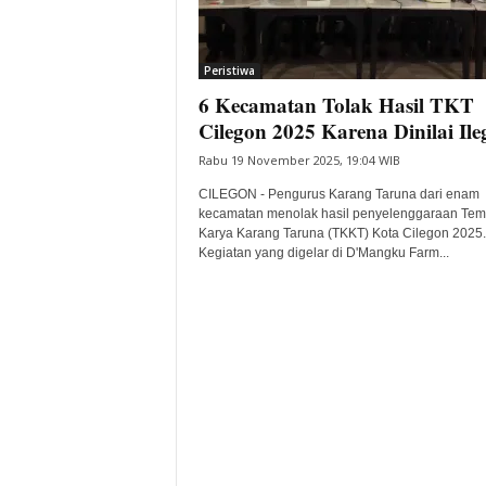
i
t
a
Peristiwa
B
6 Kecamatan Tolak Hasil TKT
a
Cilegon 2025 Karena Dinilai Ile
n
t
Rabu 19 November 2025, 19:04 WIB
e
CILEGON - Pengurus Karang Taruna dari enam
n
kecamatan menolak hasil penyelenggaraan Te
H
Karya Karang Taruna (TKKT) Kota Cilegon 2025.
a
Kegiatan yang digelar di D'Mangku Farm...
r
i
I
n
i