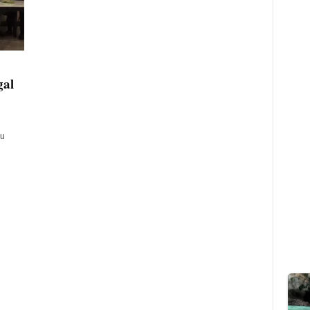
gal
mu