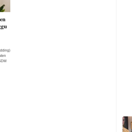
ten
ggu
dding)
aten
PSDM