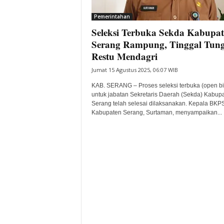
i
Pemerintahan
t
Seleksi Terbuka Sekda Kabupa
a
B
Serang Rampung, Tinggal Tun
a
Restu Mendagri
n
Jumat 15 Agustus 2025, 06:07 WIB
t
e
KAB. SERANG – Proses seleksi terbuka (open bi
n
untuk jabatan Sekretaris Daerah (Sekda) Kabup
H
Serang telah selesai dilaksanakan. Kepala BK
Kabupaten Serang, Surtaman, menyampaikan...
a
r
i
I
n
i