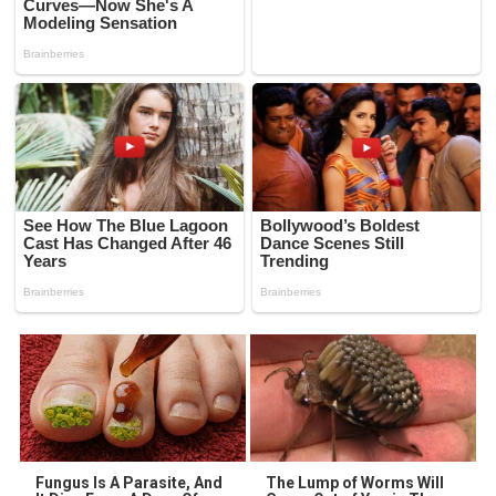
Fungus Is A Parasite, And
The Lump of Worms Will