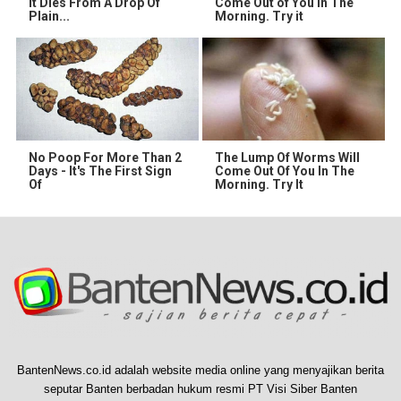
It Dies From A Drop Of
Come Out of You in The
Plain...
Morning. Try it
No Poop For More Than 2
The Lump Of Worms Will
Days - It's The First Sign
Come Out Of You In The
Of
Morning. Try It
BantenNews.co.id adalah website media online yang menyajikan berita
seputar Banten berbadan hukum resmi PT Visi Siber Banten