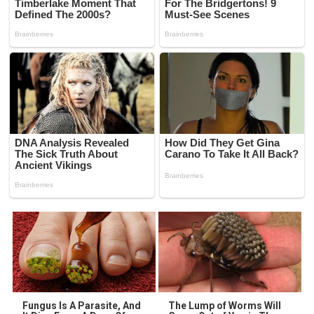
Fungus Is A Parasite, And
The Lump of Worms Will