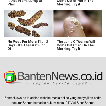
It Dies From A Drop Of
Come Out of You in The
Plain...
Morning. Try it
No Poop For More Than 2
The Lump Of Worms Will
Days - It's The First Sign
Come Out Of You In The
Of
Morning. Try It
BantenNews.co.id adalah website media online yang menyajikan berita
seputar Banten berbadan hukum resmi PT Visi Siber Banten