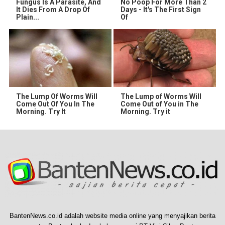
Fungus Is A Parasite, And
No Poop For More Than 2
It Dies From A Drop Of
Days - It's The First Sign
Plain...
Of
The Lump Of Worms Will
The Lump of Worms Will
Come Out Of You In The
Come Out of You in The
Morning. Try It
Morning. Try it
BantenNews.co.id adalah website media online yang menyajikan berita