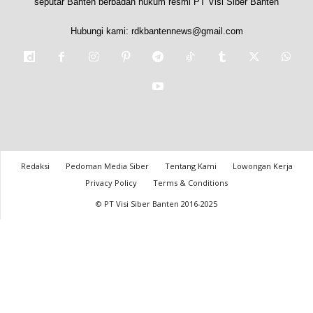
seputar Banten berbadan hukum resmi PT Visi Siber Banten
Hubungi kami:
rdkbantennews@gmail.com
Redaksi
Pedoman Media Siber
Tentang Kami
Lowongan Kerja
Privacy Policy
Terms & Conditions
© PT Visi Siber Banten 2016-2025